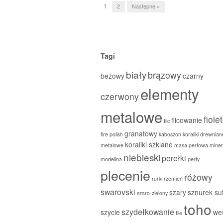
1
2
Następne »
Post naviga
Tagi
biały
brązowy
beżowy
czarny
elementy
czerwony
metalowe
fiole
filcowanie
filc
granatowy
fire polish
kaboszon
koraliki drewnian
koraliki szklane
metalowe
masa perłowa
miner
niebieski
perełki
modelina
perły
plecenie
różowy
rurki
rzemień
swarovski
szary
sznurek su
szaro-zielony
toho
szydełkowanie
szycie
we
tile