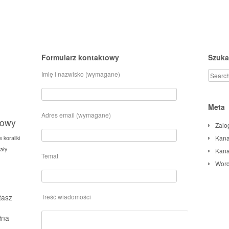
tion
Formularz kontaktowy
Szuka
Imię i nazwisko (wymagane)
Search
Meta
Adres email (wymagane)
towy
Zalo
Kana
e
koraliki
ały
Kana
Temat
Word
tasz
Treść wiadomości
łna