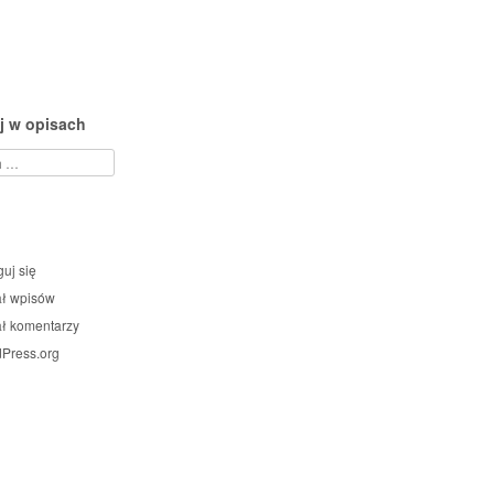
j w opisach
guj się
ł wpisów
ł komentarzy
Press.org