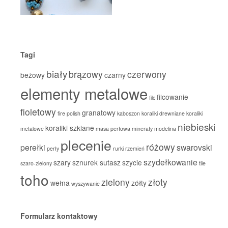
Tagi
biały
brązowy
czerwony
beżowy
czarny
elementy metalowe
filcowanie
filc
fioletowy
granatowy
fire polish
kaboszon
koraliki drewniane
koraliki
niebieski
koraliki szklane
metalowe
masa perłowa
minerały
modelina
plecenie
różowy
perełki
swarovski
perły
rurki
rzemień
szydełkowanie
szary
sznurek sutasz
szycie
szaro-zielony
tile
toho
zielony
złoty
wełna
zółty
wyszywanie
Formularz kontaktowy