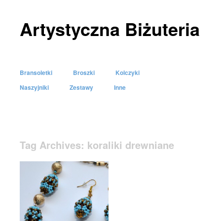
Artystyczna Biżuteria
Bransoletki
Broszki
Kolczyki
Skip to content
Naszyjniki
Zestawy
Inne
Menu
Tag Archives:
koraliki drewniane