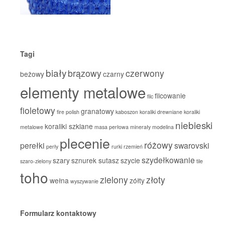
Tagi
biały
brązowy
czerwony
beżowy
czarny
elementy metalowe
filcowanie
filc
fioletowy
granatowy
fire polish
kaboszon
koraliki drewniane
koraliki
niebieski
koraliki szklane
metalowe
masa perłowa
minerały
modelina
plecenie
różowy
perełki
swarovski
perły
rurki
rzemień
szydełkowanie
szary
sznurek sutasz
szycie
szaro-zielony
tile
toho
zielony
złoty
wełna
zółty
wyszywanie
Formularz kontaktowy