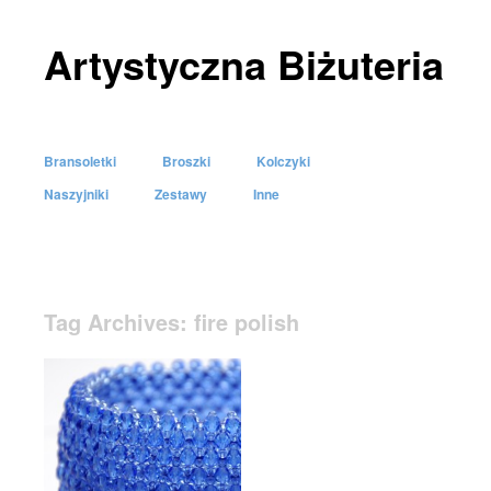
Artystyczna Biżuteria
Bransoletki
Broszki
Kolczyki
Skip to content
Naszyjniki
Zestawy
Inne
Menu
Tag Archives:
fire polish