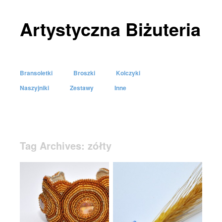
Artystyczna Biżuteria
Bransoletki
Broszki
Kolczyki
Skip to content
Naszyjniki
Zestawy
Inne
Menu
Tag Archives:
zółty