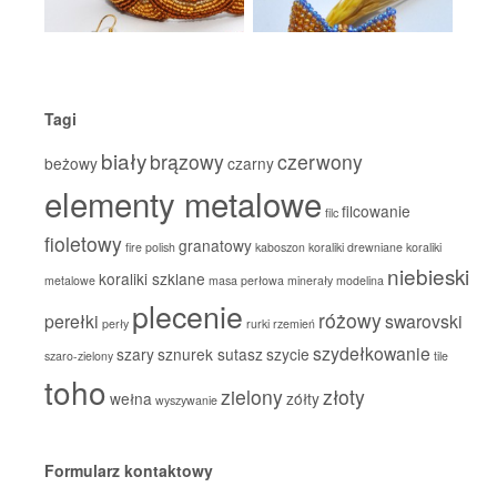
Tagi
biały
brązowy
czerwony
beżowy
czarny
elementy metalowe
filcowanie
filc
fioletowy
granatowy
fire polish
kaboszon
koraliki drewniane
koraliki
niebieski
koraliki szklane
metalowe
masa perłowa
minerały
modelina
plecenie
różowy
perełki
swarovski
perły
rurki
rzemień
szydełkowanie
szary
sznurek sutasz
szycie
szaro-zielony
tile
toho
zielony
złoty
wełna
zółty
wyszywanie
Formularz kontaktowy