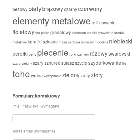
biały
brązowy
czerwony
beżowy
czarny
elementy metalowe
filcowanie
filc
fioletowy
granatowy
fire polish
kaboszon
koraliki drewniane
koraliki
niebieski
koraliki szklane
metalowe
masa perłowa
minerały
modelina
plecenie
różowy
perełki
swarovski
perły
rurki
rzemień
szydełkowanie
szary
sznurek sutasz
szycie
szaro-zielony
tile
toho
zielony
złoty
wełna
zółty
wyszywanie
Formularz kontaktowy
Imię i nazwisko (wymagane)
Adres email (wymagane)