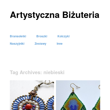
Artystyczna Biżuteria
Bransoletki
Broszki
Kolczyki
Skip to content
Naszyjniki
Zestawy
Inne
Menu
Tag Archives:
niebieski