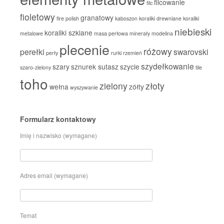
filcowanie
filc
fioletowy
granatowy
fire polish
kaboszon
koraliki drewniane
koraliki
niebieski
koraliki szklane
metalowe
masa perłowa
minerały
modelina
plecenie
różowy
perełki
swarovski
perły
rurki
rzemień
szydełkowanie
szary
sznurek sutasz
szycie
szaro-zielony
tile
toho
zielony
złoty
wełna
zółty
wyszywanie
Formularz kontaktowy
Imię i nazwisko (wymagane)
Adres email (wymagane)
Temat