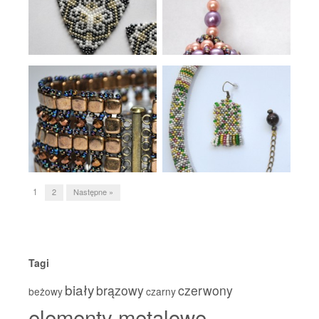
1
2
Następne »
Post navigation
Tagi
biały
brązowy
czerwony
beżowy
czarny
elementy metalowe